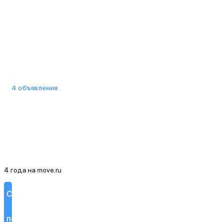
4 объявления
4 года на move.ru
Смотреть
похожие