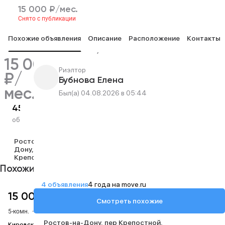
15 000 ₽/мес.
Снято с публикации
Похожие объявления
Описание
Расположение
Контакты
15 000 ₽/мес.
Снято с публикации
15 000
Риэлтор
₽/
Бубнова Елена
мес.
Был(а) 04.08.2026 в 05:44
2
2
2
45 м
9 м
6 м
1 из 5
общая
жилая
кухня
этаж
Ростов-на-
Дону
пер
Крепостной
Похожие объявления
4 объявления
4 года на move.ru
15 000 ₽/мес.
Смотреть похожие
5-комн.
–
10 м²
–
1/3 этаж
Ростов-на-Дону
пер Крепостной
Кировский район, ул