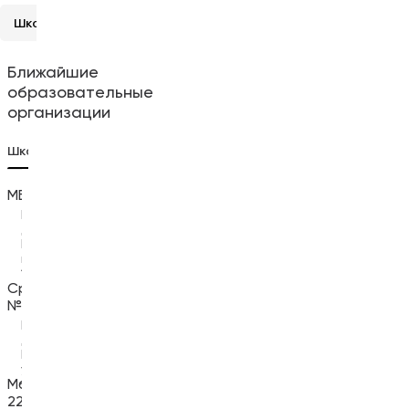
Школы и вузы
Детские сады
Медицина
Рестораны
Ближайшие
образовательные
организации
Школы
5
Вузы
5
Детские сады
5
МБОУ СОШ № 4
Государственное
автономное
Ростов-на-
247 м
Дону,
учреждение
Крепостной
Ростовской
переулок,
области
139/231
Ростовский
Средняя школа
областной
№ 80
учебный центр
Ростов-на-
485 м
Ростов-на-
662 м
Дону,
Дону, улица
Пушкинская
Максима
улица, 190
Горького,
Мбоу школа №
295
22