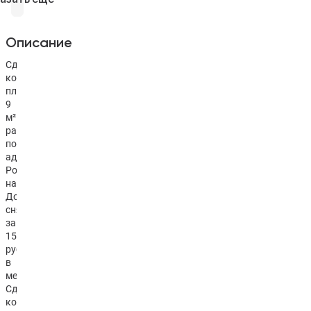
Описание
Сдается
комната
площадью
9
м²
расположенная
по
адресу
Ростов-
на-
Дону,
снять
за
15 000
руб.
в
месяц
Сдается
комната