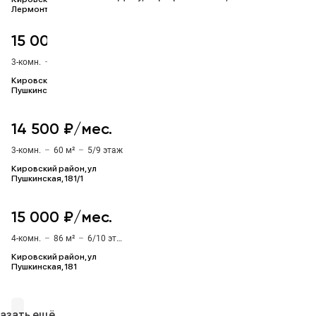
Лермонтовская, 227
15 000 ₽/мес.
3-комн.
–
16 м²
–
7/10 этаж
Кировский район, ул
Пушкинская, 197
14 500 ₽/мес.
3-комн.
–
60 м²
–
5/9 этаж
Кировский район, ул
Пушкинская, 181/1
15 000 ₽/мес.
4-комн.
–
86 м²
–
6/10 этаж
Кировский район, ул
Пушкинская, 181
азать ещё