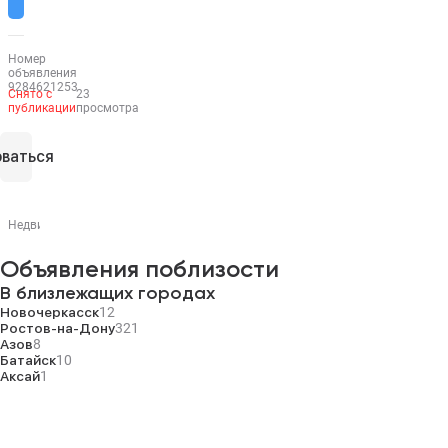
Номер
объявления
9284621253
Снято с
23
публикации
просмотра
ваться
Недвижимость на Move.ru
Ростов-на-Дону
пер Крепостной
Объявления поблизости
В близлежащих городах
Новочеркасск
12
Ростов-на-Дону
321
Азов
8
Батайск
10
Аксай
1