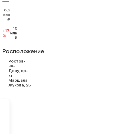
8,5
Этот
млн
объект
₽
Ростов-
10
+17
на-
8,4К
млн
%
Дону
₽
Расположение
Ростов-
на-
Дону
пр-
кт
Маршала
Жукова
25