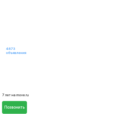
19:03
4873
объявления
7 лет на move.ru
Позвонить