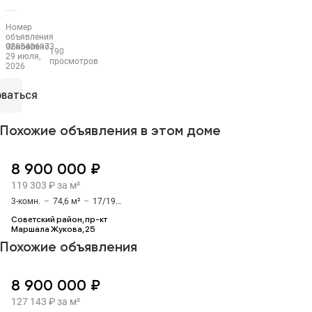
Номер
объявления
9285406173
Обновлено
190
29 июля,
просмотров
2026
ваться
Похожие объявления в этом доме
8 900 000 ₽
119 303 ₽ за м²
3-комн.
–
74,6 м²
–
17/19 этаж
Советский район, пр-кт
Маршала Жукова, 25
Похожие объявления
8 900 000 ₽
127 143 ₽ за м²