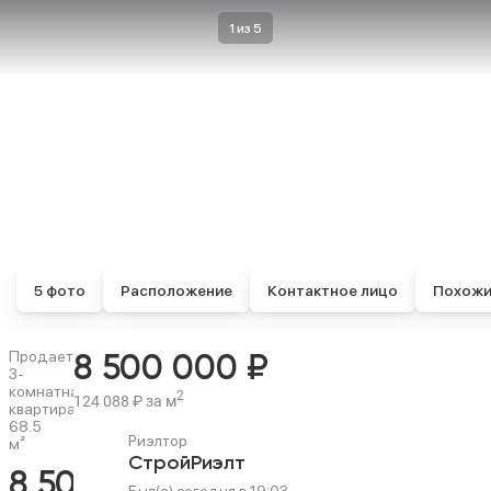
1 из 5
5 фото
Расположение
Контактное лицо
Похожи
Продается
8 500 000 ₽
3-
комнатная
2
124 088 ₽ за м
квартира,
68.5
Риэлтор
м²
СтройРиэлт
8 500 000