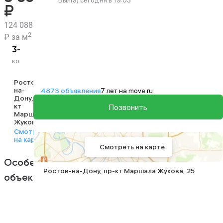
Был(а) сегодня в 19:03
₽
124 088
2
₽ за м
2
2
2
3-комн.
68.5 м
40 м
11.3 м
3 из 17
комнатность
общая
жилая
кухня
этаж
Ростов-
на-
4873 объявления
7 лет на move.ru
Дону
пр-
кт
Позвонить
Маршала
Жукова
25
Смотреть
на карте
Смотреть на карте
Особенности
Ростов-на-Дону
пр-кт Маршала Жукова
25
объекта