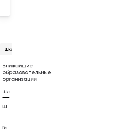
Школы и вузы
Детские сады
Медицина
Рестораны
Ближайшие
образовательные
организации
Школы
5
Вузы
1
Детские сады
5
Школа № 115
Школа № 112
Ростов-на-
600 м
Ростов-на-
1.75 км
Дону, улица
Дону, улица
Жданова, 13
339-й
Стрелковой
Гимназия № 117
Дивизии,
Ростов-на-
1.56 км