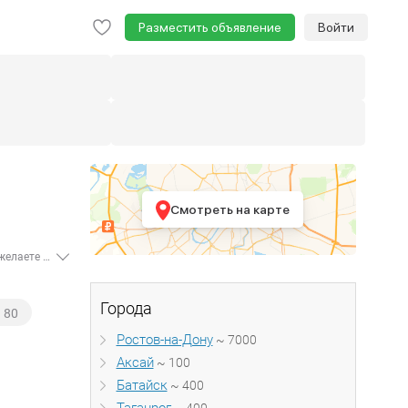
Разместить объявление
Войти
Смотреть на карте
В данном разделе размещены объявления об аренде квартир в Ростовской области от 8 000 рублей - всего найдено - 9 020 объявлений. Если вы желаете снять квартиру от собственника, отметьте пункт "частные" в форме подбора объявлений. Воспользуйтесь нужными вам параметрами в форме подбора: местоположение, цена, метраж, этажность, возможность аренды с животными или детьми и многое другое. Move.ru быстро подберет подходящие для вас варианты. Аренда квартир предлагается как на длительный срок от месяца, так и на короткий срок.
Города
80
Ростов-на-Дону
~ 7000
Аксай
~ 100
Батайск
~ 400