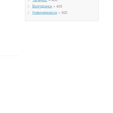
Таганрог
~ 400
Волгодонск
~ 400
Новочеркасск
~ 300