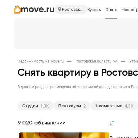
Ростовская область
Купить
Снять
Новост
Недвижимость на Move.ru
Ростовская область
Уточ
Снять квартиру в Ростов
Студии
Пентхаусы
1-комнатные
1,3K
2
4,3K
Апартаменты
Элитные
23
1
9 020 объявлений