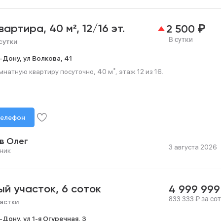
₽
квартира,
40 м²,
12/16 эт.
2 500
В сутки
сутки
-Дону,
ул Волкова,
41
натную квартиру посуточно, 40 м², этаж 12 из 16.
телефон
в Олег
3 августа 2026
ник
ый участок,
6 соток
4 999 99
833 333
₽
за сот
астки
-Дону,
ул 1-я Огуречная,
3