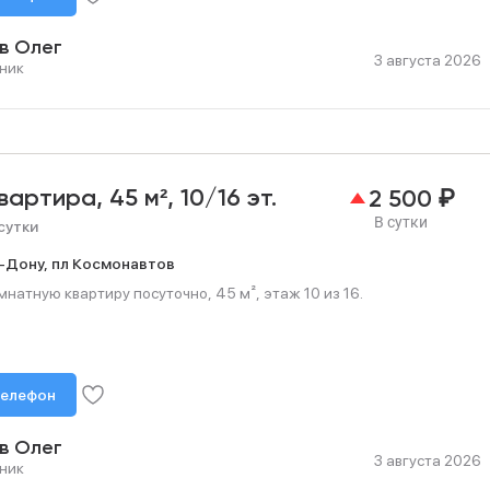
в Олег
3 августа 2026
ник
₽
квартира,
45 м²,
10/16 эт.
2 500
В сутки
сутки
-Дону,
пл Космонавтов
натную квартиру посуточно, 45 м², этаж 10 из 16.
телефон
в Олег
3 августа 2026
ник