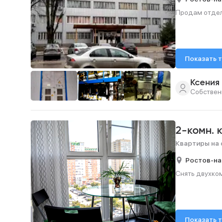
Продам отдел
Показать 
Ксения
Собствен
2-комн. 
Квартиры на 
Ростов-на
Снять двухком
Показать 