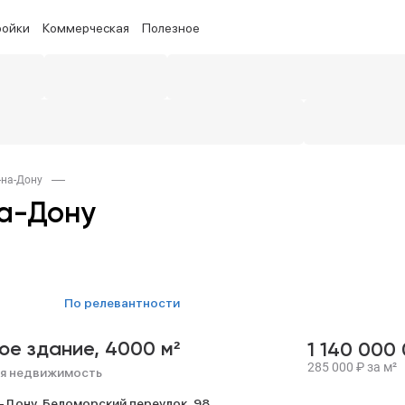
ройки
Коммерческая
Полезное
-на-Дону
а-Дону
по релевантности
ое здание,
4000 м²
1 140 000
285 000
₽
за м²
я недвижимость
-Дону,
Беломорский переулок,
98