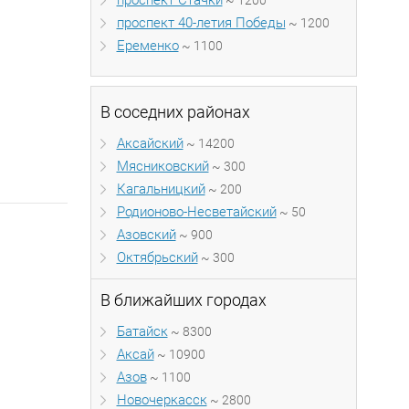
проспект Стачки
~ 1200
проспект 40-летия Победы
~ 1200
Еременко
~ 1100
В соседних районах
Аксайский
~ 14200
Мясниковский
~ 300
Кагальницкий
~ 200
Родионово-Несветайский
~ 50
Азовский
~ 900
Октябрьский
~ 300
В ближайших городах
Батайск
~ 8300
Аксай
~ 10900
Азов
~ 1100
Новочеркасск
~ 2800