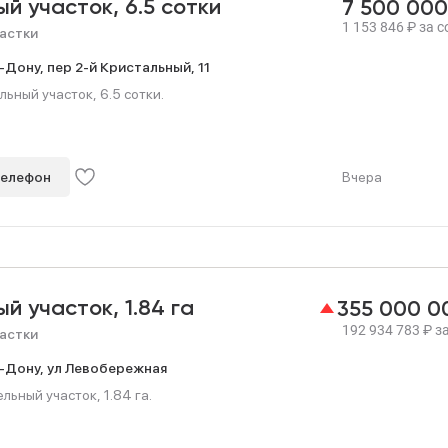
ый участок,
6.5 сотки
7 500 00
1 153 846
₽
за с
астки
-Дону,
пер 2-й Кристальный,
11
ьный участок, 6.5 сотки.
телефон
Вчера
ый участок,
1.84 га
355 000 
192 934 783
₽
за
астки
-Дону,
ул Левобережная
ьный участок, 1.84 га.