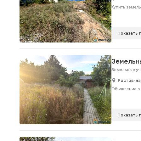
Купить земель
Показать 
Земельн
Земельные уч
Ростов-на
Объявление о 
Показать 