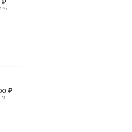
₽
0
отку
₽
000
 га