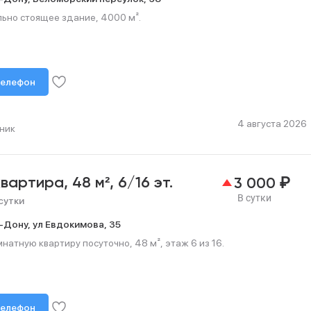
ьно стоящее здание, 4000 м².
телефон
4 августа 2026
ник
₽
квартира,
48 м²,
6/16 эт.
3 000
В сутки
сутки
-Дону,
ул Евдокимова,
35
натную квартиру посуточно, 48 м², этаж 6 из 16.
телефон