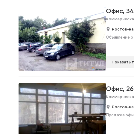
Офис,
34
Коммерческа
Ростов-на
Объявление о 
Показать 
Офис,
26
Коммерческа
Ростов-на
Продажа офис