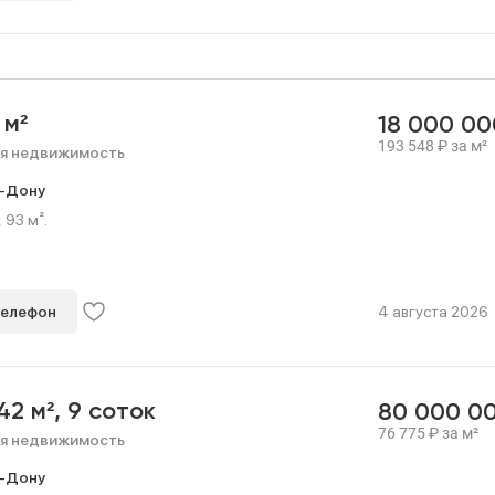
 м²
18 000 0
193 548
₽
за м²
я недвижимость
-Дону
93 м².
телефон
4 августа 2026
42 м²,
9 соток
80 000 0
76 775
₽
за м²
я недвижимость
-Дону