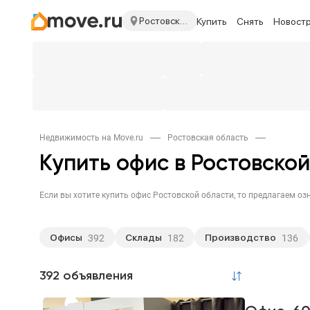
Ростовская область
Купить
Снять
Новост
Недвижимость на Move.ru
Ростовская область
Купить офис в Ростовско
Офисы
Склады
Производство
392
182
136
Нежилые здания
Готовый бизнес
168
165
392 объявления