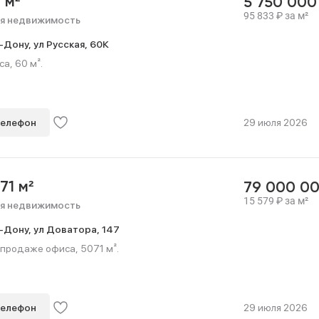
 м²
5 750 00
95 833
₽
за м²
я недвижимость
-Дону,
ул Русская,
60К
а, 60 м².
телефон
29 июля 2026
71 м²
79 000 0
15 579
₽
за м²
я недвижимость
-Дону,
ул Доватора,
147
 продаже офиса, 5071 м².
телефон
29 июля 2026