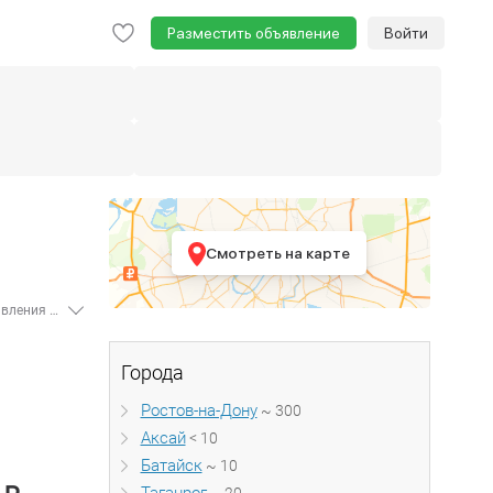
Разместить объявление
Войти
Смотреть на карте
Если вы хотите купить офис Ростовской области, то предлагаем ознакомиться с актуальными предложениями. На сегодня размещено - 392 объявления о продаже офисов. Минимальная цена помещения составляет 50 000 рублей и может варьироваться в зависимости от его размеров, благоустройства и др. Наименьшая площадь помещения - 8 м². Все необходимые вам параметры вы можете задать в форме поиска: цена, площадь, район поиска. Воспользуйтесь также функцией добавления объявлений "В избранные", чтобы не потерять понравившийся вариант.
Города
Ростов-на-Дону
~ 300
Аксай
< 10
Батайск
~ 10