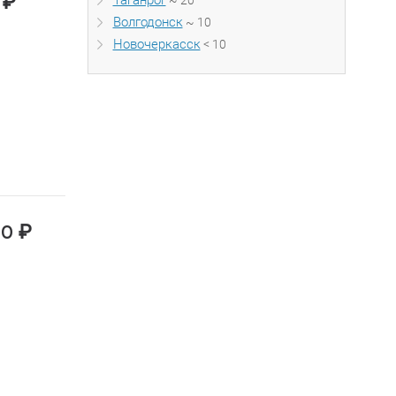
₽
Таганрог
~ 20
0
Волгодонск
~ 10
Новочеркасск
< 10
₽
00