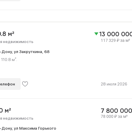
0.8 м²
13 000 00
117 329
₽
за м²
я недвижимость
-Дону,
ул Закруткина,
68
110.8 м².
телефон
28 июля 2026
0 м²
7 800 00
78 000
₽
за м²
я недвижимость
-Дону,
ул Максима Горького