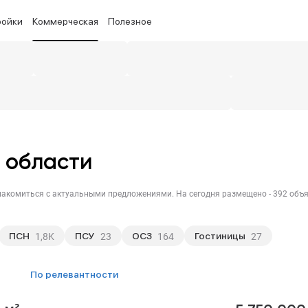
ройки
Коммерческая
Полезное
й области
ПСН
ПСУ
ОСЗ
Гостиницы
1,8K
23
164
27
по релевантности