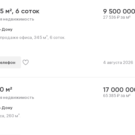
5 м²,
6 соток
9 500 00
27 536
₽
за м²
я недвижимость
-Дону
продаже офиса, 345 м², 6 соток.
телефон
4 августа 2026
0 м²
17 000 0
65 385
₽
за м²
я недвижимость
-Дону
а, 260 м².