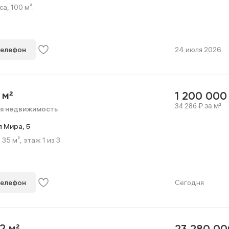
а, 100 м².
телефон
24 июля 2026
 м²
1 200 00
34 286
₽
за м²
я недвижимость
л Мира,
5
35 м², этаж 1 из 3.
телефон
Сегодня